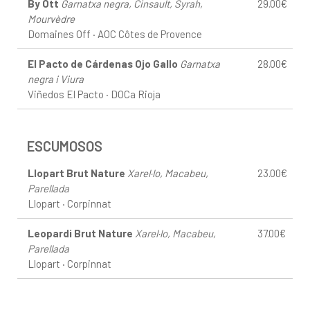
By Ott
Garnatxa negra, Cinsault, Syrah,
29.00€
Mourvèdre
Domaines Off · AOC Côtes de Provence
El Pacto de Cárdenas Ojo Gallo
Garnatxa
28.00€
negra i Viura
Viñedos El Pacto · DOCa Rioja
ESCUMOSOS
Llopart Brut Nature
Xarel·lo, Macabeu,
23.00€
Parellada
Llopart · Corpinnat
Leopardi Brut Nature
Xarel·lo, Macabeu,
37.00€
Parellada
Llopart · Corpinnat