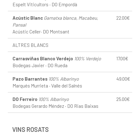
Espelt Viticultors · DO Empordà
Acústic Blanc
Garnatxa blanca, Macabeu,
22.00€
Pansal
Acústic Celler· DO Montsant
ALTRES BLANCS
Carrasviñas Blanco Verdejo
100% Verdejo
17.00€
Bodegas Javier · DO Rueda
Pazo Barrantes
100% Albarinyo
49.00€
Marqués Murrieta · Valle del Salnés
DO Ferreiro
100% Albarinyo
25.00€
Bodegas Gerardo Méndez · DO Rias Baixas
VINS ROSATS