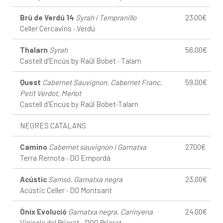
Brú de Verdú 14
Syrah i Tempranillo
23.00€
Celler Cercavins · Verdú
Thalarn
Syrah
56,00€
Castell d'Encús by Raül Bobet · Talarn
Quest
Cabernet Sauvignon, Cabernet Franc,
59,00€
Petit Verdot, Merlot
Castell d'Encús by Raül Bobet·Talarn
NEGRES CATALANS
Camino
Cabernet sauvignon i Garnatxa
27.00€
Terra Remota · DO Empordà
Acústic
Samsó, Garnatxa negra
23,00€
Acústic Celler · DO Montsant
Ònix Evolució
Garnatxa negra, Carinyena
24.00€
Vinícola del Priorat · DOQ Priorat