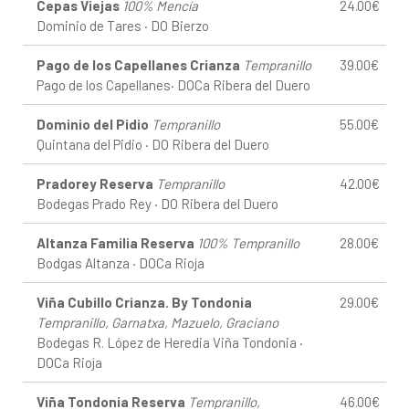
Cepas Viejas
100% Mencía
24.00€
Dominio de Tares · DO Bierzo
Pago de los Capellanes Crianza
Tempranillo
39.00€
Pago de los Capellanes· DOCa Ribera del Duero
Dominio del Pidio
Tempranillo
55.00€
Quintana del Pidio · DO Ribera del Duero
Pradorey Reserva
Tempranillo
42.00€
Bodegas Prado Rey · DO Ribera del Duero
Altanza Familia Reserva
100% Tempranillo
28.00€
Bodgas Altanza · DOCa Rioja
Viña Cubillo Crianza. By Tondonia
29.00€
Tempranillo, Garnatxa, Mazuelo, Graciano
Bodegas R. López de Heredia Viña Tondonia ·
DOCa Rioja
Viña Tondonia Reserva
Tempranillo,
46.00€