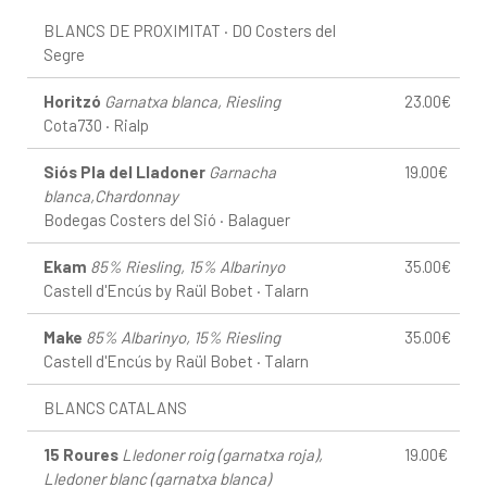
BLANCS DE PROXIMITAT · DO Costers del
Segre
Horitzó
Garnatxa blanca, Riesling
23.00€
Cota730 · Rialp
Siós Pla del Lladoner
Garnacha
19.00€
blanca,Chardonnay
Bodegas Costers del Sió · Balaguer
Ekam
85% Riesling, 15% Albarinyo
35.00€
Castell d'Encús by Raül Bobet · Talarn
Make
85% Albarinyo, 15% Riesling
35.00€
Castell d'Encús by Raül Bobet · Talarn
BLANCS CATALANS
15 Roures
Lledoner roig (garnatxa roja),
19.00€
Lledoner blanc (garnatxa blanca)