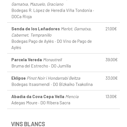
Garnatxa, Mazuelo, Graciano
Bodegas R. López de Heredia Viña Tondonia ·
DOCa Rioja
Senda de los Leñadores
Merlot, Garnatxa,
21.00€
Cabernet, Tempranillo
Bodegas Pago de Aylés · DO Vino de Pago de
Aylés
Parcela Vereda
Monastrell
39.00€
Bruma del Estrecho · DO Jumilla
Eklipse
Pinot Noir i Hondarrabi Beltza
33.00€
Bodegas Itsasmendi · DO Bizkaiko Txakolina
Abadia da Cova Cepa Vella
Mencia
13.00€
Adegas Moure · DO Ribera Sacra
VINS BLANCS