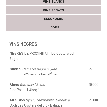
VINS BLANCS
VINS ROSATS
ESCUMOSOS
LICORS
VINS NEGRES
NEGRES DE PROXIMITAT · DO Costers del
Segre
Simboi
Garnatxa negra i Syrah
27.00€
Lo Bocoi d'Àneu · Esterri d'Àneu
Alges
Garnatxa i Syrah
19.00€
Clos Pons · L'Albagés
Alto Siós
Syrah, Tempranillo, Garnatxa
26.00€
Bodegas Costers del Sió · Balaguer