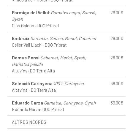
Formiga del Vellut
Garnatxa negra, Samsó,
29.00€
Syrah
Clos Galena · DOQ Priorat
Embruix
Garnatxa, Samsó, Merlot, Cabernet
29.00€
Celler Vall Llach · DOQ Priorat
Domus Pensi
Cabernet, Merlot, Syrah,
26.00€
Garnatxa peluda
Altavins· DO Terra Alta
Selecció Carinyena
100% Carinyena
38.00€
Altavins · DO Terra Alta
Eduardo Garza
Garnatxa, Carinyena, Syrah
39.00€
Eduardo Garza· DOQ Priorat
ALTRES NEGRES